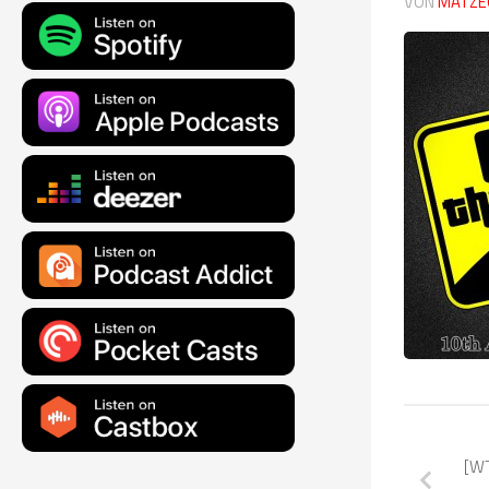
VON
MATZE
[W