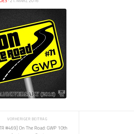
OES
·
21. MÄRZ 2016
VORHERIGER BEITRAG
TR #469] On The Road: GWP 10th