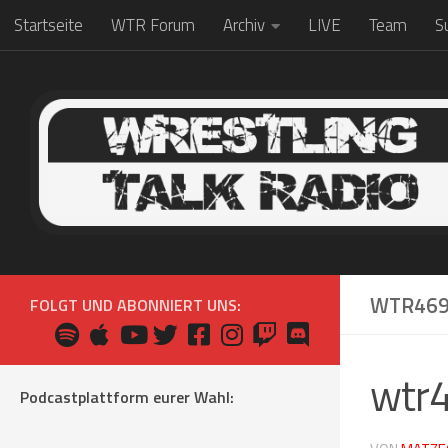
Startseite
WTR Forum
Archiv
LIVE
Team
S
Zum Inhalt springen
WTR46
FOLGT UND ABONNIERT UNS:
wtr
Podcastplattform eurer Wahl: