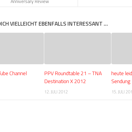
Anniversary Review
DICH VIELLEICHT EBENFALLS INTERESSANT …
Tube Channel
PPV Roundtable 21 – TNA
heute lei
Destination X 2012
Sendung
12. JULI 2012
15. JULI 20