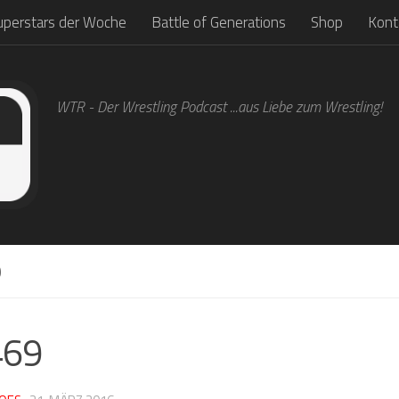
uperstars der Woche
Battle of Generations
Shop
Kont
WTR - Der Wrestling Podcast ...aus Liebe zum Wrestling!
9
469