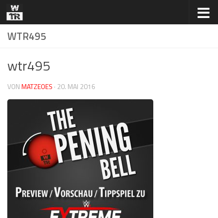
Zum Inhalt springen
WTR495
wtr495
VON
MATZEOES
·
20. MAI 2016