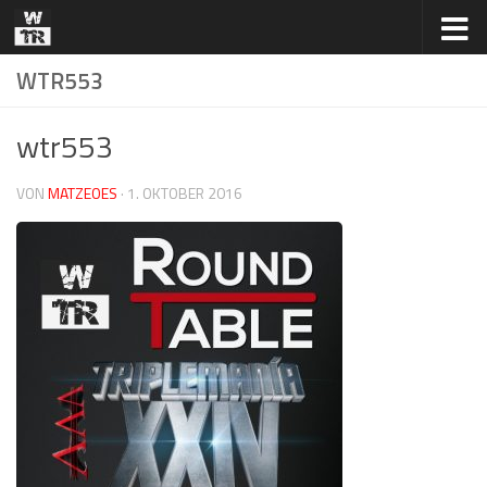
Zum Inhalt springen
WTR553
wtr553
VON
MATZEOES
·
1. OKTOBER 2016