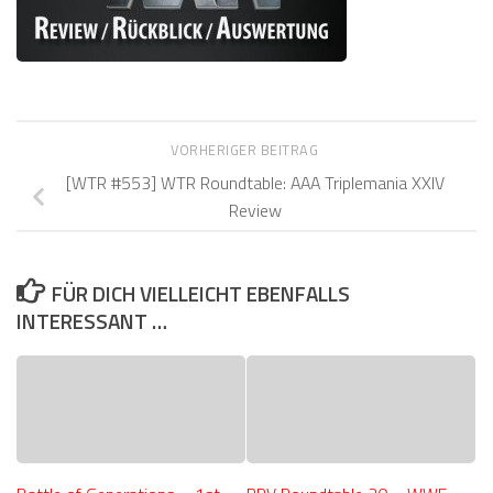
VORHERIGER BEITRAG
[WTR #553] WTR Roundtable: AAA Triplemania XXIV
Review
FÜR DICH VIELLEICHT EBENFALLS
INTERESSANT …