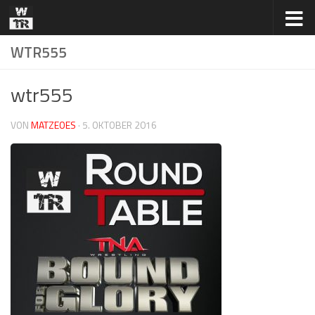
Zum Inhalt springen
WTR555
wtr555
VON
MATZEOES
·
5. OKTOBER 2016