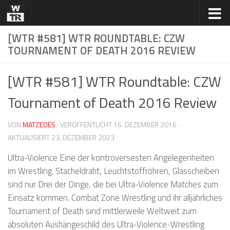
Zum Inhalt springen
[WTR #581] WTR ROUNDTABLE: CZW
TOURNAMENT OF DEATH 2016 REVIEW
[WTR #581] WTR Roundtable: CZW
Tournament of Death 2016 Review
VON
MATZEOES
· VERÖFFENTLICHT
16. DEZEMBER 2016
·
AKTUALISIERT
23. DEZEMBER 2023
Ultra-Violence Eine der kontroversesten Angelegenheiten
im Wrestling. Stacheldraht, Leuchtstoffröhren, Glasscheiben
sind nur Drei der Dinge, die bei Ultra-Violence Matches zum
Einsatz kommen. Combat Zone Wrestling und ihr alljährliches
Tournament of Death sind mittlerweile Weltweit zum
absoluten Aushängeschild des Ultra-Violence-Wrestling