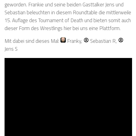
geworden. Frankie und seine beiden Gasttalker Jens und
Sebastian beleuchten in diesem Roundtable die mittlerweile
15. Auflage des Tournament of Death und bieten somit auch
dieser Form des Wrestlings hier bei uns eine Plattform.
Mit dabei sind dieses Mal:
Franky
,
Sebastian R
,
Jens S