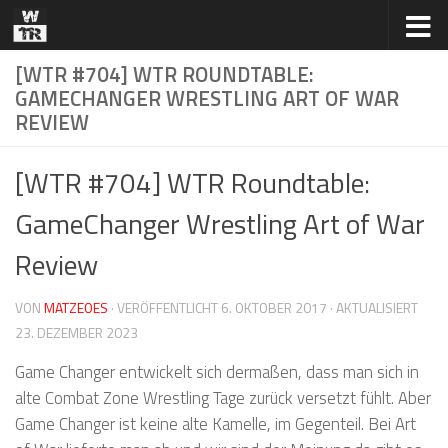
Zum Inhalt springen
[WTR #704] WTR ROUNDTABLE:
GAMECHANGER WRESTLING ART OF WAR
REVIEW
[WTR #704] WTR Roundtable:
GameChanger Wrestling Art of War
Review
VON
MATZEOES
· VERÖFFENTLICHT
6. OKTOBER 2017
· AKTUALISIERT
23. DEZEMBER 2023
Game Changer entwickelt sich dermaßen, dass man sich in
alte Combat Zone Wrestling Tage zurück versetzt fühlt. Aber
Game Changer ist keine alte Kamelle, im Gegenteil. Bei Art