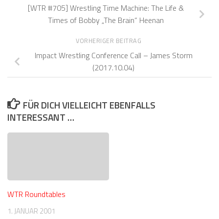
[WTR #705] Wrestling Time Machine: The Life &
Times of Bobby „The Brain“ Heenan
VORHERIGER BEITRAG
Impact Wrestling Conference Call – James Storm
(2017.10.04)
FÜR DICH VIELLEICHT EBENFALLS
INTERESSANT …
WTR Roundtables
1. JANUAR 2001