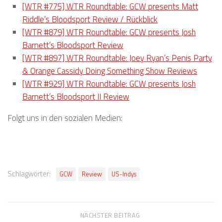
[WTR #775] WTR Roundtable: GCW presents Matt
Riddle’s Bloodsport Review / Rückblick
[WTR #879] WTR Roundtable: GCW presents Josh
Barnett’s Bloodsport Review
[WTR #897] WTR Roundtable: Joey Ryan’s Penis Party
& Orange Cassidy Doing Something Show Reviews
[WTR #929] WTR Roundtable: GCW presents Josh
Barnett’s Bloodsport II Review
Folgt uns in den sozialen Medien:
Schlagwörter:
GCW
Review
US-Indys
NÄCHSTER BEITRAG