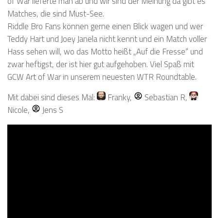
of War lieferte man ab und wir sind der Meinung da gibt es
Matches, die sind Must-See.
Riddle Bro Fans können gerne einen Blick wagen und wer
Teddy Hart und Joey Janela nicht kennt und ein Match voller
Hass sehen will, wo das Motto heißt „Auf die Fresse“ und
zwar heftigst, der ist hier gut aufgehoben. Viel Spaß mit
GCW Art of War in unserem neuesten WTR Roundtable.
Mit dabei sind dieses Mal:
Franky
,
Sebastian R
,
Nicole
,
Jens S