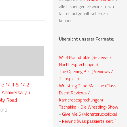
alle bisherigen Gewinner nach
Jahren aufgeteilt sehen zu
können.
Übersicht unserer Formate:
WTR Roundtable (Reviews /
Nachbesprechungen)
The Opening Bell (Previews /
Tippspiele)
le 14.1 & 14.2 –
Wrestling Time Machine (Classic
 Anniversary +
Event Reviews /
oty Road
Karrierebesprechungen)
Tschakka - Die Wrestling-Show
2012
-
Give Me 5 (Monatsrückblicke)
-
Rewind (was passierte seit...)