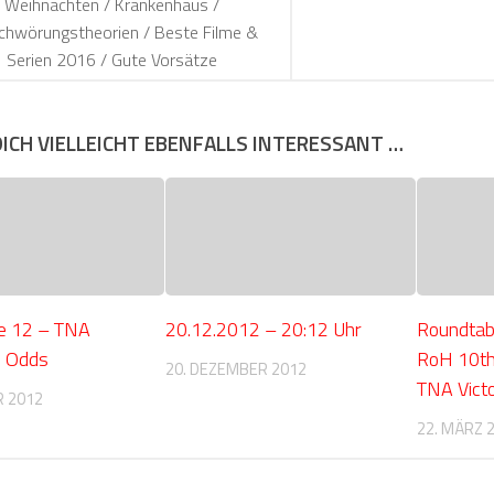
Weihnachten / Krankenhaus /
chwörungstheorien / Beste Filme &
Serien 2016 / Gute Vorsätze
DICH VIELLEICHT EBENFALLS INTERESSANT …
e 12 – TNA
20.12.2012 – 20:12 Uhr
Roundtab
l Odds
RoH 10th
20. DEZEMBER 2012
TNA Vict
R 2012
22. MÄRZ 