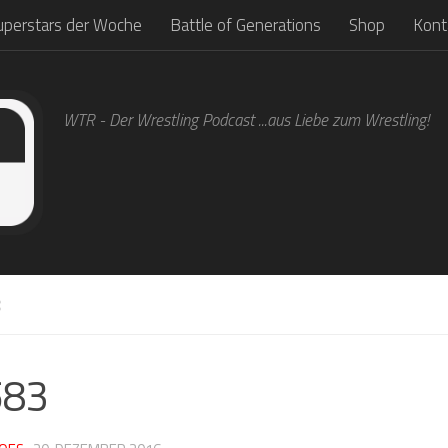
uperstars der Woche
Battle of Generations
Shop
Kont
WTR - Der Wrestling Podcast ...aus Liebe zum Wrestling!
3
583