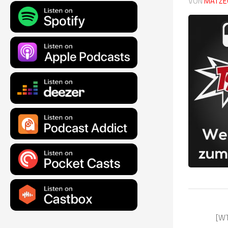
VON
MATZE
[WT