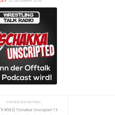
OES
·
20. DEZEMBER 2016
VORHERIGER BEITRAG
R #583] Tschakka! Unscripted 13: