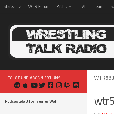
Startseite
WTR Forum
Archiv
LIVE
Team
S
Zum Inhalt springen
WTR58
FOLGT UND ABONNIERT UNS:
wtr
Podcastplattform eurer Wahl: