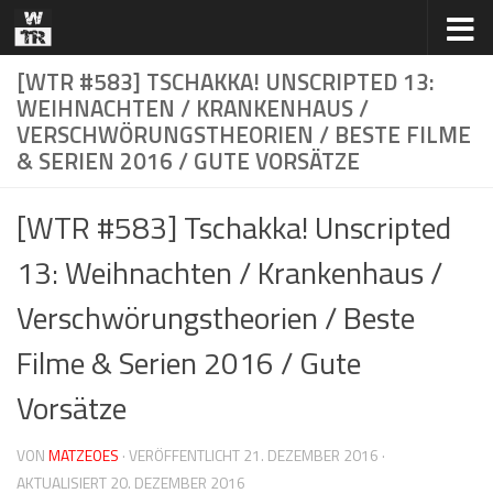
Zum Inhalt springen
[WTR #583] TSCHAKKA! UNSCRIPTED 13:
WEIHNACHTEN / KRANKENHAUS /
VERSCHWÖRUNGSTHEORIEN / BESTE FILME
& SERIEN 2016 / GUTE VORSÄTZE
[WTR #583] Tschakka! Unscripted
13: Weihnachten / Krankenhaus /
Verschwörungstheorien / Beste
Filme & Serien 2016 / Gute
Vorsätze
VON
MATZEOES
· VERÖFFENTLICHT
21. DEZEMBER 2016
·
AKTUALISIERT
20. DEZEMBER 2016