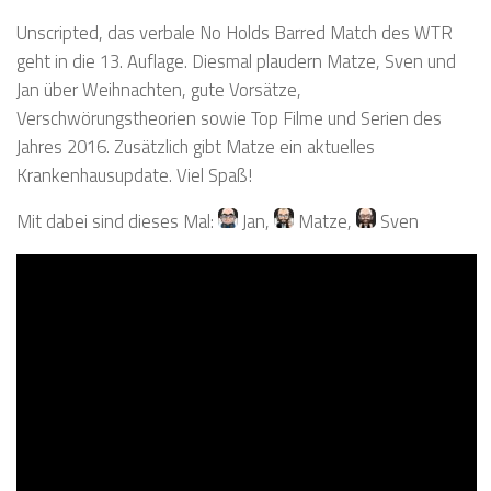
Unscripted, das verbale No Holds Barred Match des WTR
geht in die 13. Auflage. Diesmal plaudern Matze, Sven und
Jan über Weihnachten, gute Vorsätze,
Verschwörungstheorien sowie Top Filme und Serien des
Jahres 2016. Zusätzlich gibt Matze ein aktuelles
Krankenhausupdate. Viel Spaß!
Mit dabei sind dieses Mal:
Jan
,
Matze
,
Sven