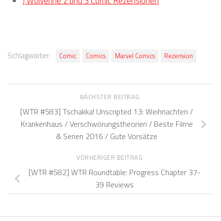
] Wolverine 2 und 3 Comic Rezensionen
Schlagwörter:
Comic
Comics
Marvel Comics
Rezension
NÄCHSTER BEITRAG
[WTR #583] Tschakka! Unscripted 13: Weihnachten /
Krankenhaus / Verschwörungstheorien / Beste Filme
& Serien 2016 / Gute Vorsätze
VORHERIGER BEITRAG
[WTR #582] WTR Roundtable: Progress Chapter 37-
39 Reviews