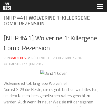
Zum Inhalt springen
[NHP #41] WOLVERINE 1: KILLERGENE
COMIC REZENSION
[NHP #41] Wolverine 1: Killergene
Comic Rezension
VON
MATZEOES
· VERÖFFENTLICHT
20. DEZEMBER 2016
·
AKTUALISIERT
11. JUNI 2017
Wolverine ist tot, lang lebe Wolverine!
Nun ist X-23 die Beste, die es gibt. Und sie wird alles tun,
um dem Namen ihres genetischen Vaters gerecht zu
werden. Auch wenn ihr neuer Weg sie mit der eigenen