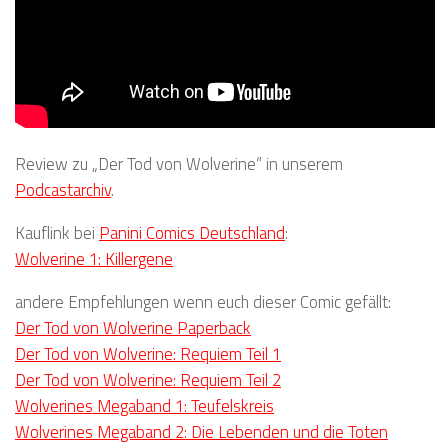
Review zu „Der Tod von Wolverine“ in unserem
Podcastarchiv
.
Kauflink bei
Panini Comics Deutschland
:
Wolverine 1: Killergene
andere Empfehlungen wenn euch dieser Comic gefällt:
Der Tod von Wolverine Paperback
Der Tod von Wolverine: Requiem Teil 1
Der Tod von Wolverine: Requiem Teil 2
Wolverines Megaband 1: Teufelskreis
Wolverines Megaband 2: Die Lebenden und die Toten