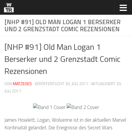
Zum Inhalt springen
[NHP #91] OLD MAN LOGAN 1 BERSERKER
UND 2 GRENZSTADT COMIC REZENSIONEN
[NHP #91] Old Man Logan 1
Berserker und 2 Grenzstadt Comic
Rezensionen
VON
MATZEOES
· VERÖFFENTLICHT
30. JULI 2017
· AKTUALISIERT
30.
JULI 2017
James Howlett, Logan, Wolverine ist in der aktuellen Marvel
Kontinuität gelandet. Die Ereignisse des Secret Wars