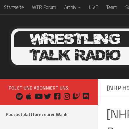
Startseite
WTR Forum
Archiv
LIVE
Team
S
Zum Inhalt springen
[NHP #
FOLGT UND ABONNIERT UNS:
[NHP
Podcastplattform eurer Wahl: