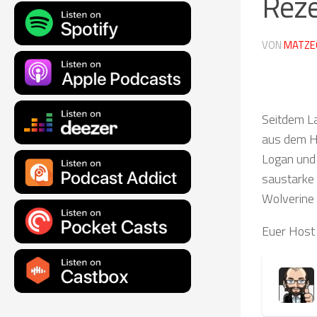
Rez
VON
MATZE
Seitdem La
aus dem Ha
Logan und 
saustarke 
Wolverine 
Euer Host