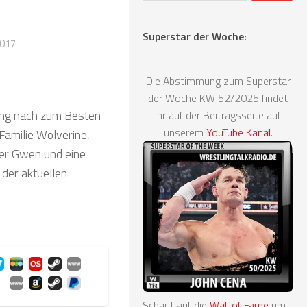
Superstar der Woche:
2017
Die Abstimmung zum Superstar
der Woche KW 52/2025 findet
nung nach zum Besten
ihr auf der Beitragsseite auf
unserem
YouTube Kanal
.
Familie Wolverine,
der Gwen und eine
 der aktuellen
Schaut auf die
Wall of Fame
um