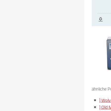
ähnliche P
] Wolv
] Old 