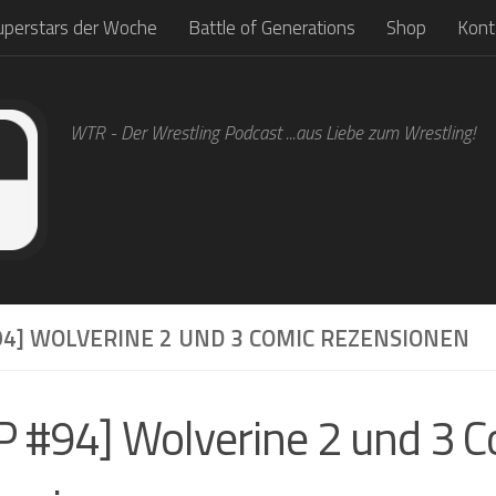
uperstars der Woche
Battle of Generations
Shop
Kont
WTR - Der Wrestling Podcast ...aus Liebe zum Wrestling!
94] WOLVERINE 2 UND 3 COMIC REZENSIONEN
 #94] Wolverine 2 und 3 C