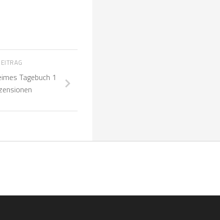
BEITRAG
eimes Tagebuch 1
zensionen