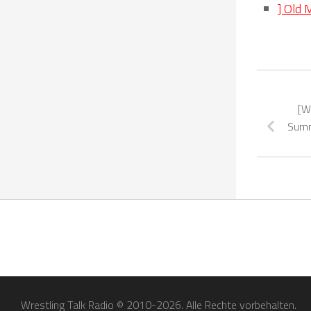
] Old 
[W
Summ
Wrestling Talk Radio © 2010-2026. Alle Rechte vorbehalten.