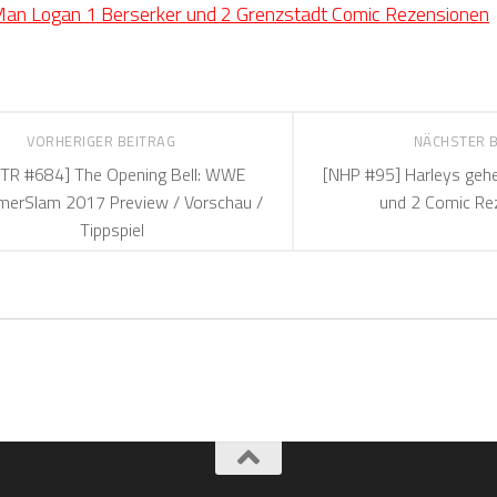
Man Logan 1 Berserker und 2 Grenzstadt Comic Rezensionen
VORHERIGER BEITRAG
NÄCHSTER 
TR #684] The Opening Bell: WWE
[NHP #95] Harleys geh
erSlam 2017 Preview / Vorschau /
und 2 Comic Re
Tippspiel