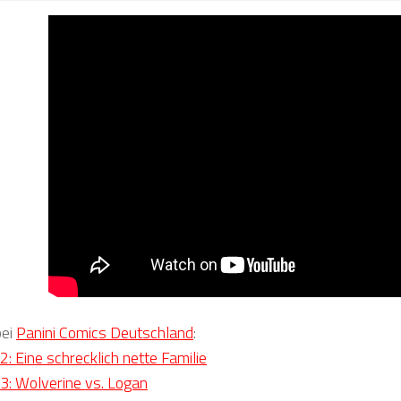
bei
Panini Comics Deutschland
:
2: Eine schrecklich nette Familie
3: Wolverine vs. Logan