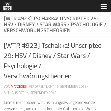
Zum Inhalt springen
[WTR #923] TSCHAKKA! UNSCRIPTED 29:
HSV / DISNEY / STAR WARS / PSYCHOLOGIE /
VERSCHWÖRUNGSTHEORIEN
[WTR #923] Tschakka! Unscripted
29: HSV / Disney / Star Wars /
Psychologie /
Verschwörungstheorien
VON
MATZEOES
· VERÖFFENTLICHT
16. SEPTEMBER 2019
·
AKTUALISIERT
15. SEPTEMBER 2019
Einmal mehr haben wir uns in ungezwungener Runde
versammelt, um ein bisschen über Gott und die Welt zu