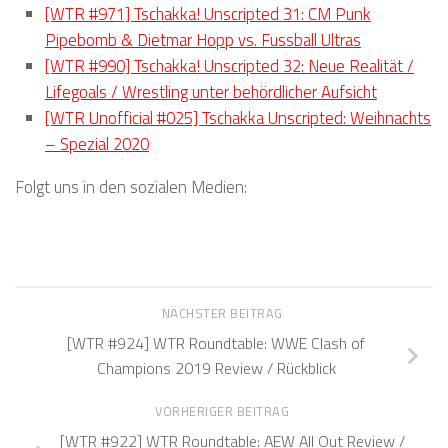
[WTR #971] Tschakka! Unscripted 31: CM Punk
Pipebomb & Dietmar Hopp vs. Fussball Ultras
[WTR #990] Tschakka! Unscripted 32: Neue Realität /
Lifegoals / Wrestling unter behördlicher Aufsicht
[WTR Unofficial #025] Tschakka Unscripted: Weihnachts
– Spezial 2020
Folgt uns in den sozialen Medien:
NÄCHSTER BEITRAG
[WTR #924] WTR Roundtable: WWE Clash of
Champions 2019 Review / Rückblick
VORHERIGER BEITRAG
[WTR #922] WTR Roundtable: AEW All Out Review /