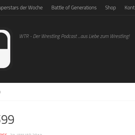
uperstars der Woche
Battle of Generations
Shop
Kont
WTR - Der Wrestling Podcast ...aus Liebe zum Wrestling!
9
599