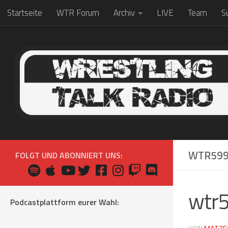
Startseite
WTR Forum
Archiv
LIVE
Team
S
Zum Inhalt springen
WTR59
FOLGT UND ABONNIERT UNS:
wtr
Podcastplattform eurer Wahl: