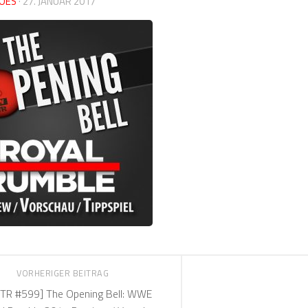
OES
·
27. JANUAR 2017
VORHERIGER BEITRAG
TR #599] The Opening Bell: WWE