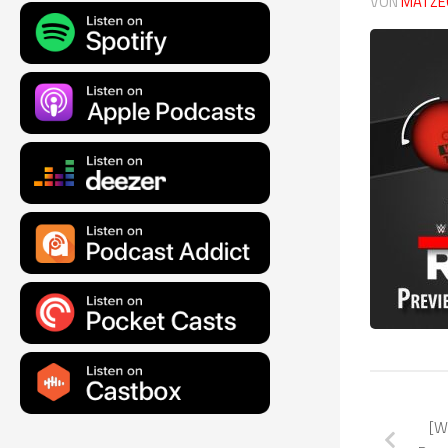
VON
MATZE
[W