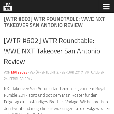
Zum Inhalt springen
[WTR #602] WTR ROUNDTABLE: WWE NXT
TAKEOVER SAN ANTONIO REVIEW
[WTR #602] WTR Roundtable:
WWE NXT Takeover San Antonio
Review
VON
MATZEOES
· VERÖFFENTLICHT
3. FEBRUAR 2017
· AKTUALISIERT
24. FEBRUAR 2017
NXT Takeover: San Antonio fand einen Tag vor dem Royal
Rumble 2017 statt und bot dem Main Roster für den
Folgetag ein anständiges Brett als Vorlage. Wir besprechen
den Event und mögliche Entwicklungen für die Folgewochen