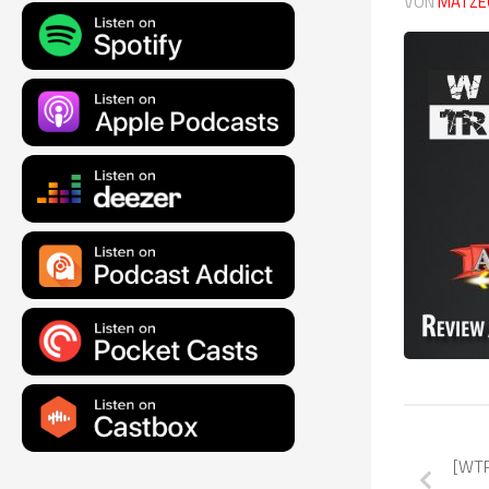
VON
MATZE
[WTR