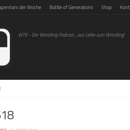
uperstars der Woche
Battle of Generations
Shop
Kont
WTR - Der Wrestling Podcast ...aus Liebe zum Wrestling!
8
618