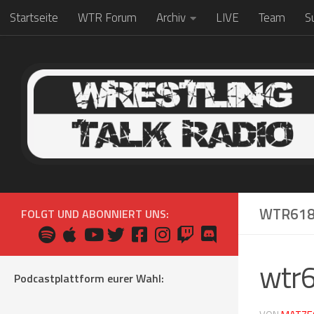
Startseite
WTR Forum
Archiv
LIVE
Team
S
Zum Inhalt springen
WTR61
FOLGT UND ABONNIERT UNS:
wtr
Podcastplattform eurer Wahl: