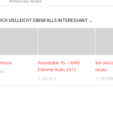
Anniversary Review
DICH VIELLEICHT EBENFALLS INTERESSANT …
 House
Roundtable 16 – WWE
Wir sind 
Extreme Rules 2012
neues…
001
2. MAI 2012
21. DEZEM