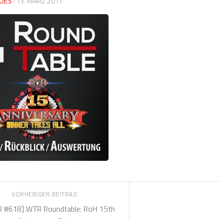
OES
·
13. MÄRZ 2017
VORHERIGER BEITRAG
 #618] WTR Roundtable: RoH 15th