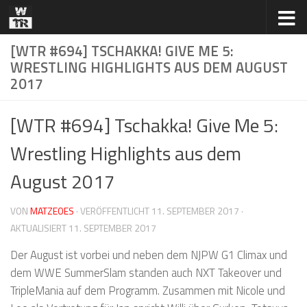
Zum Inhalt springen
[WTR #694] TSCHAKKA! GIVE ME 5:
WRESTLING HIGHLIGHTS AUS DEM AUGUST
2017
[WTR #694] Tschakka! Give Me 5:
Wrestling Highlights aus dem
August 2017
VON
MATZEOES
· VERÖFFENTLICHT
11. SEPTEMBER 2017
·
AKTUALISIERT
11. SEPTEMBER 2017
Der August ist vorbei und neben dem NJPW G1 Climax und
dem WWE SummerSlam standen auch NXT Takeover und
TripleMania auf dem Programm. Zusammen mit Nicole und