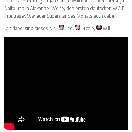
Leo als Vertretung für Jan spricht Willi über Gurken, Tetsuya
Naito und in Alexander Wolfe, den ersten deutschen WWE
Titelträger. War euer Superstar des Monats auch dabei?
Mit dabei sind dieses Mal:
Leo
,
Nicole
,
Willi