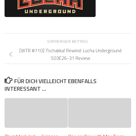
VORHERIGER BEITRAG
[WTR #710] Tschakka! Rewind: Lucha Underground
S03E26-31 Review
FÜR DICH VIELLEICHT EBENFALLS
INTERESSANT …