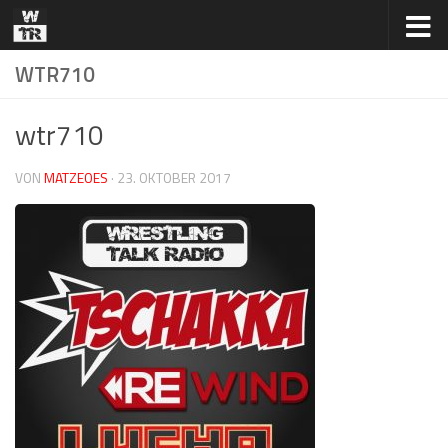
Zum Inhalt springen
WTR710
wtr710
VON
MATZEOES
·
23. OKTOBER 2017