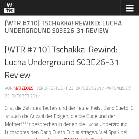
Zum Inhalt springen
[WTR #710] TSCHAKKA! REWIND: LUCHA
UNDERGROUND S03E26-31 REVIEW
[WTR #710] Tschakka! Rewind:
Lucha Underground S03E26-31
Review
VON
MATZEOES
· VERÖFFENTLICHT
23. OKTOBER 2017
· AKTUALISIERT
23. OKTOBER 2017
6 ist die Zahl des Teufels und der Teufel heißt Dario Cueto. 6
ist auch die Anzahl der Folgen, die die Gude und der
Motherf***r besprechen in denen die Lucha Underground
Luchadores den Dario Cueto Cup austragen. Viel Spaß bei