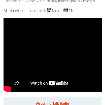
Episode 2-4, wobei wir euch maximalen Spaß wünschen.
Mit dabei sind dieses Mal:
Nicole
,
Mika