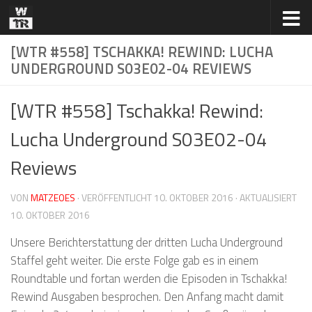
Zum Inhalt springen
[WTR #558] TSCHAKKA! REWIND: LUCHA
UNDERGROUND S03E02-04 REVIEWS
[WTR #558] Tschakka! Rewind:
Lucha Underground S03E02-04
Reviews
VON
MATZEOES
· VERÖFFENTLICHT
10. OKTOBER 2016
· AKTUALISIERT
10. OKTOBER 2016
Unsere Berichterstattung der dritten Lucha Underground
Staffel geht weiter. Die erste Folge gab es in einem
Roundtable und fortan werden die Episoden in Tschakka!
Rewind Ausgaben besprochen. Den Anfang macht damit