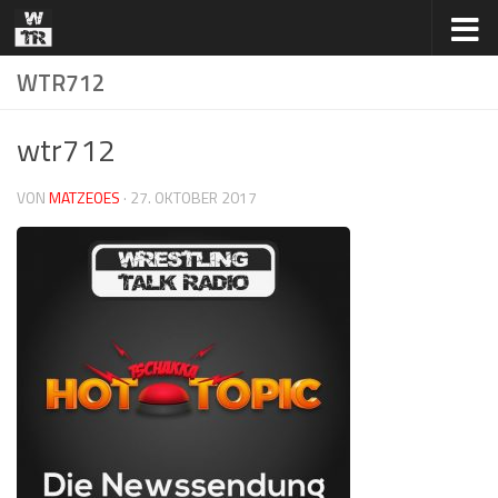
Zum Inhalt springen
WTR712
wtr712
VON
MATZEOES
·
27. OKTOBER 2017