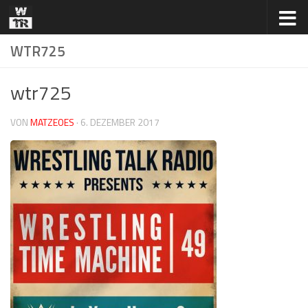
Zum Inhalt springen
WTR725
wtr725
VON
MATZEOES
·
6. DEZEMBER 2017