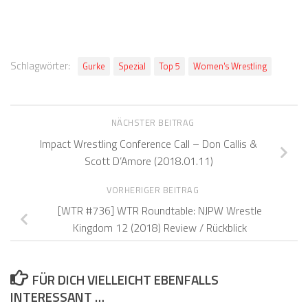
Schlagwörter:
Gurke
Spezial
Top 5
Women's Wrestling
NÄCHSTER BEITRAG
Impact Wrestling Conference Call – Don Callis &
Scott D’Amore (2018.01.11)
VORHERIGER BEITRAG
[WTR #736] WTR Roundtable: NJPW Wrestle
Kingdom 12 (2018) Review / Rückblick
FÜR DICH VIELLEICHT EBENFALLS
INTERESSANT …