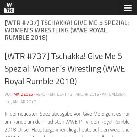
Zum Inhalt springen
[WTR #737] TSCHAKKA! GIVE ME 5 SPEZIAL:
WOMEN’S WRESTLING (WWE ROYAL
RUMBLE 2018)
[WTR #737] Tschakka! Give Me 5
Spezial: Women’s Wrestling (WWE
Royal Rumble 2018)
VON
MATZEOES
· VERÖFFENTLICHT
12. JANUAR 2018
· AKTUALISIERT
11. JANUAR 2018
In der neuesten Spezialausgabe von Give Me 5 geht es nur
am Rande um den nächsten WWE PPV, den Royal Rumble
2018. Unser Hauptaugenmerk liegt heute auf den weiblichen