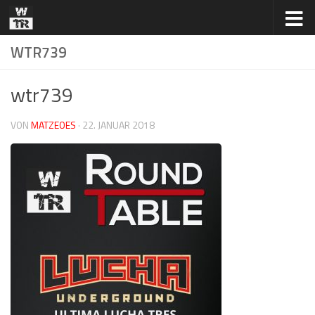
Zum Inhalt springen
WTR739
wtr739
VON
MATZEOES
·
22. JANUAR 2018