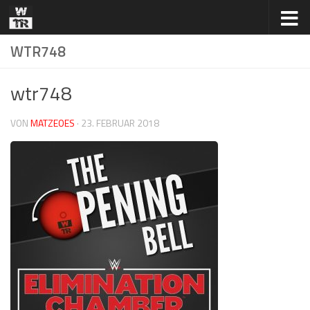
Zum Inhalt springen
WTR748
wtr748
VON
MATZEOES
·
23. FEBRUAR 2018