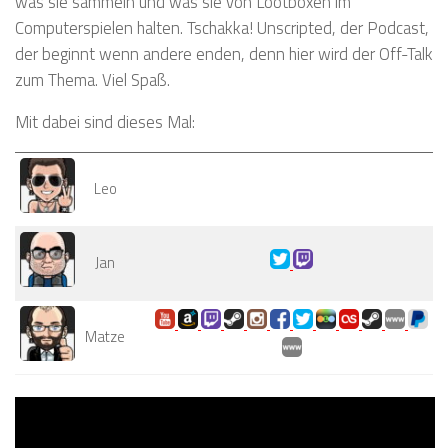
was sie sammeln und was sie von Lootboxen im
Computerspielen halten. Tschakka! Unscripted, der Podcast,
der beginnt wenn andere enden, denn hier wird der Off-Talk
zum Thema. Viel Spaß.
Mit dabei sind dieses Mal:
Leo
Jan
Matze