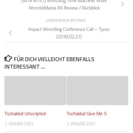
[WTR #751] Wrestling Time Machine: WWE
WrestleMania XX Review / Rückblick
VORHERIGER BEITRAG
Impact Wrestling Conference Call – Tyrus
(2018.02.27)
FÜR DICH VIELLEICHT EBENFALLS
INTERESSANT …
Tschakka! Unscripted
Tschakka! Give Me 5
1. JANUAR 2001
1. JANUAR 2001