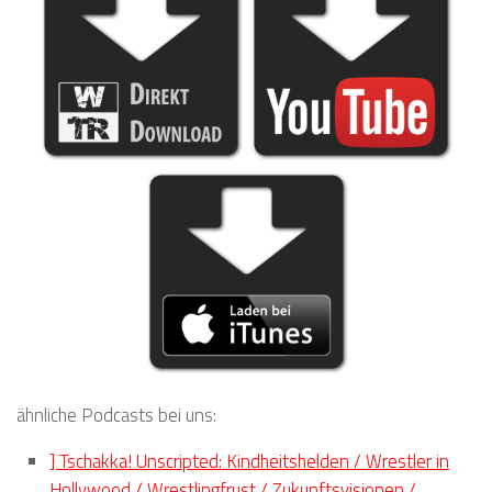
ähnliche Podcasts bei uns:
] Tschakka! Unscripted: Kindheitshelden / Wrestler in
Hollywood / Wrestlingfrust / Zukunftsvisionen /