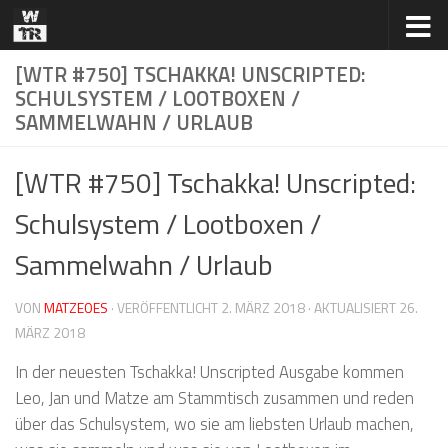
Zum Inhalt springen
[WTR #750] TSCHAKKA! UNSCRIPTED:
SCHULSYSTEM / LOOTBOXEN /
SAMMELWAHN / URLAUB
[WTR #750] Tschakka! Unscripted:
Schulsystem / Lootboxen /
Sammelwahn / Urlaub
VON
MATZEOES
· VERÖFFENTLICHT
2. MÄRZ 2018
· AKTUALISIERT
26.
MÄRZ 2018
In der neuesten Tschakka! Unscripted Ausgabe kommen
Leo, Jan und Matze am Stammtisch zusammen und reden
über das Schulsystem, wo sie am liebsten Urlaub machen,