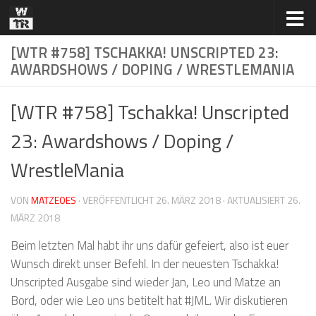
Zum Inhalt springen
[WTR #758] TSCHAKKA! UNSCRIPTED 23:
AWARDSHOWS / DOPING / WRESTLEMANIA
[WTR #758] Tschakka! Unscripted
23: Awardshows / Doping /
WrestleMania
VON
MATZEOES
· VERÖFFENTLICHT
26. MÄRZ 2018
· AKTUALISIERT
26.
MÄRZ 2018
Beim letzten Mal habt ihr uns dafür gefeiert, also ist euer
Wunsch direkt unser Befehl. In der neuesten Tschakka!
Unscripted Ausgabe sind wieder Jan, Leo und Matze an
Bord, oder wie Leo uns betitelt hat #JML. Wir diskutieren