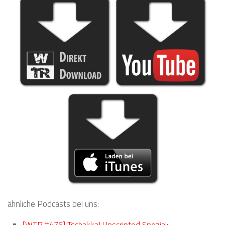
ähnliche Podcasts bei uns:
[WTR #476] Tschakka! Unscripted Spezial: