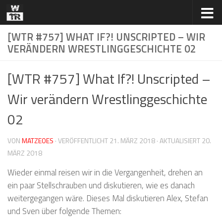
Zum Inhalt springen
[WTR #757] WHAT IF?! UNSCRIPTED – WIR
VERÄNDERN WRESTLINGGESCHICHTE 02
[WTR #757] What If?! Unscripted –
Wir verändern Wrestlinggeschichte
02
VON
MATZEOES
· VERÖFFENTLICHT
21. MÄRZ 2018
· AKTUALISIERT
20.
MÄRZ 2018
Wieder einmal reisen wir in die Vergangenheit, drehen an
ein paar Stellschrauben und diskutieren, wie es danach
weitergegangen wäre. Dieses Mal diskutieren Alex, Stefan
und Sven über folgende Themen: