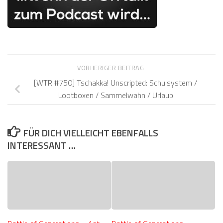
VORHERIGER BEITRAG
[WTR #750] Tschakka! Unscripted: Schulsystem /
Lootboxen / Sammelwahn / Urlaub
FÜR DICH VIELLEICHT EBENFALLS
INTERESSANT …