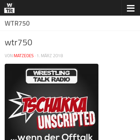
Zum Inhalt springen
WTR750
wtr750
VON
MATZEOES
·
1. MÄRZ 2018