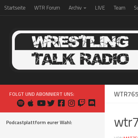
Startseite
WTR Forum
Archiv
LIVE
Team
S
Zum Inhalt springen
WTR76
FOLGT UND ABONNIERT UNS:
wtr
Podcastplattform eurer Wahl: