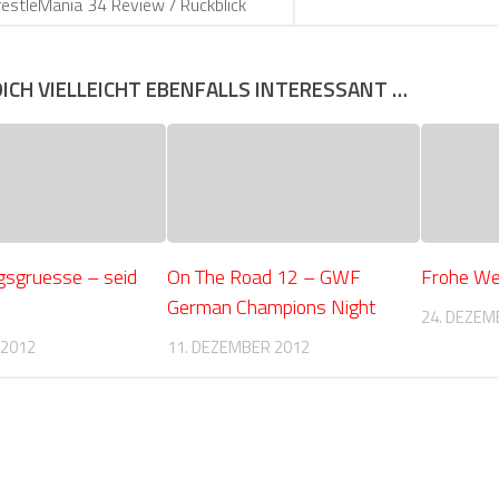
estleMania 34 Review / Rückblick
DICH VIELLEICHT EBENFALLS INTERESSANT …
gsgruesse – seid
On The Road 12 – GWF
Frohe We
German Champions Night
24. DEZEM
 2012
11. DEZEMBER 2012