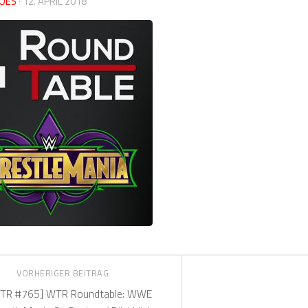
OES
·
12. APRIL 2018
VORHERIGER BEITRAG
TR #765] WTR Roundtable: WWE