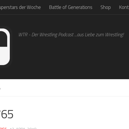
uperstars der Woche
Battle of Generations
Shop
Kont
WTR - Der Wrestling Podcast ...aus Liebe zum Wrestling!
5
765