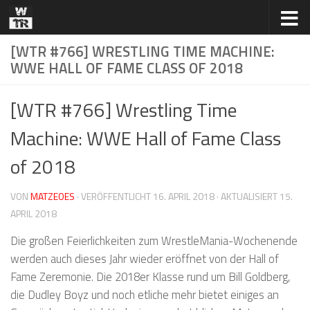
Zum Inhalt springen
[WTR #766] WRESTLING TIME MACHINE:
WWE HALL OF FAME CLASS OF 2018
[WTR #766] Wrestling Time
Machine: WWE Hall of Fame Class
of 2018
VON
MATZEOES
· VERÖFFENTLICHT
16. APRIL 2018
· AKTUALISIERT
15.
APRIL 2018
Die großen Feierlichkeiten zum WrestleMania-Wochenende
werden auch dieses Jahr wieder eröffnet von der Hall of
Fame Zeremonie. Die 2018er Klasse rund um Bill Goldberg,
die Dudley Boyz und noch etliche mehr bietet einiges an