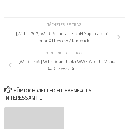
NÄCHSTER BEITRAG
[WTR #767] WTR Roundtable: RoH Supercard of
Honor XII Review / Rückblick
VORHERIGER BEITRAG
[WTR #765] WTR Roundtable: WWE WrestleMania
34 Review / Rückblick
FÜR DICH VIELLEICHT EBENFALLS
INTERESSANT …