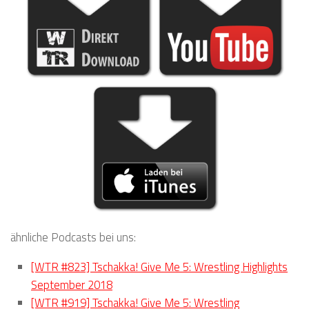
ähnliche Podcasts bei uns:
[WTR #823] Tschakka! Give Me 5: Wrestling Highlights
September 2018
[WTR #919] Tschakka! Give Me 5: Wrestling