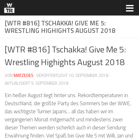
Zum Inhalt springen
[WTR #816] TSCHAKKA! GIVE ME 5:
WRESTLING HIGHIGHTS AUGUST 2018
[WTR #816] Tschakka! Give Me 5:
Wrestling Highights August 2018
VON
MATZEOES
· VERÖFFENTLICHT
10. SEPTEMBER 2018
·
AKTUALISIERT
9. SEPTEMBER 2018
Ein heißer August liegt hinter uns. Rekordtemperaturen in
Deutschland, die größte Party des Sommers bei der WWE,
das wichtigste Turnier Japans… all das haben wir im
vergangenen Monat mitgemacht und mindestens zwei
dieser Themen werden sicherlich auch in dieser Sendung
Erwähnung finden. Viel Spaß bei Give Me 5 mit Willi, Jan und