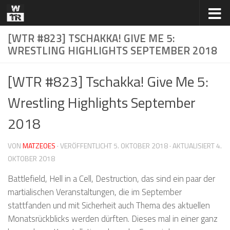
Zum Inhalt springen
[WTR #823] TSCHAKKA! GIVE ME 5:
WRESTLING HIGHLIGHTS SEPTEMBER 2018
[WTR #823] Tschakka! Give Me 5:
Wrestling Highlights September
2018
VON
MATZEOES
· VERÖFFENTLICHT
5. OKTOBER 2018
· AKTUALISIERT
4.
OKTOBER 2018
Battlefield, Hell in a Cell, Destruction, das sind ein paar der
martialischen Veranstaltungen, die im September
stattfanden und mit Sicherheit auch Thema des aktuellen
Monatsrückblicks werden dürften. Dieses mal in einer ganz