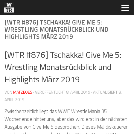
Zum Inhalt springen
[WTR #876] TSCHAKKA! GIVE ME 5:
WRESTLING MONATSRÜCKBLICK UND
HIGHLIGHTS MÄRZ 2019
[WTR #876] Tschakka! Give Me 5:
Wrestling Monatsrückblick und
Highlights März 2019
VON
MATZEOES
· VERÖFFENTLICHT
8. APRIL 2019
· AKTUALISIERT
8.
APRIL 2019
Zwischenzeitlich liegt das WWE WrestleMania 35
Wochenende hinter uns, aber das wird erst in der nächsten
Ausgabe von Give Me 5 besprochen. Dieses Mal diskutieren