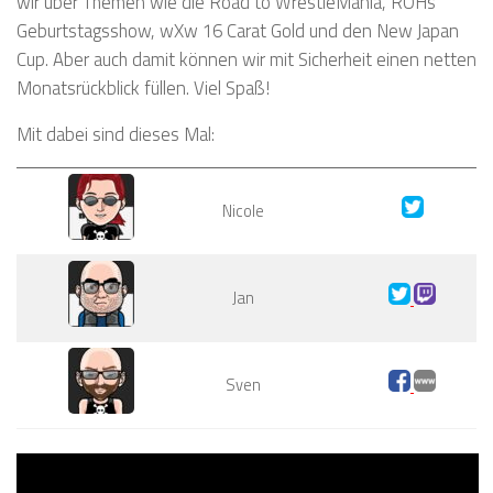
wir über Themen wie die Road to WrestleMania, ROHs
Geburtstagsshow, wXw 16 Carat Gold und den New Japan
Cup. Aber auch damit können wir mit Sicherheit einen netten
Monatsrückblick füllen. Viel Spaß!
Mit dabei sind dieses Mal:
Nicole
Jan
Sven