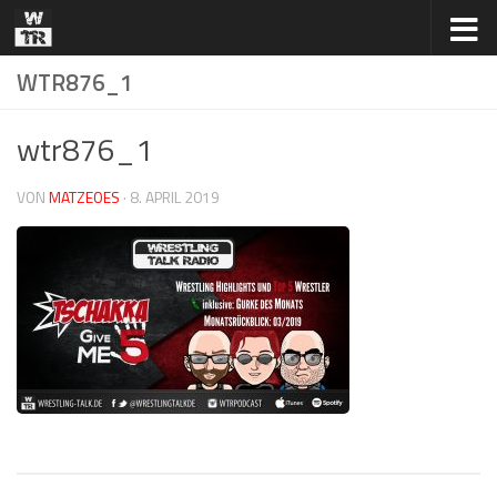
Zum Inhalt springen
WTR876_1
wtr876_1
VON
MATZEOES
·
8. APRIL 2019