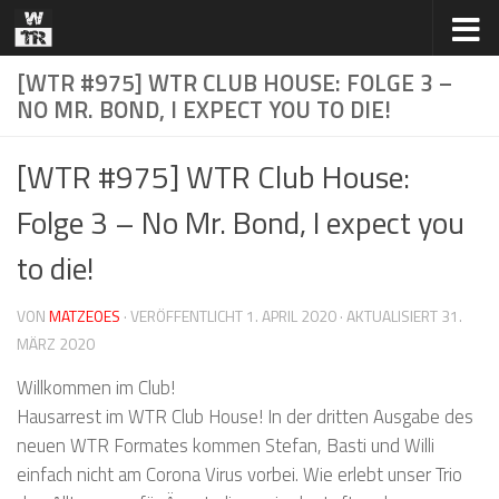
Zum Inhalt springen
[WTR #975] WTR CLUB HOUSE: FOLGE 3 –
NO MR. BOND, I EXPECT YOU TO DIE!
[WTR #975] WTR Club House:
Folge 3 – No Mr. Bond, I expect you
to die!
VON
MATZEOES
· VERÖFFENTLICHT
1. APRIL 2020
· AKTUALISIERT
31.
MÄRZ 2020
Willkommen im Club!
Hausarrest im WTR Club House! In der dritten Ausgabe des
neuen WTR Formates kommen Stefan, Basti und Willi
einfach nicht am Corona Virus vorbei. Wie erlebt unser Trio