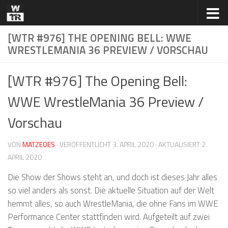
Zum Inhalt springen
[WTR #976] THE OPENING BELL: WWE
WRESTLEMANIA 36 PREVIEW / VORSCHAU
[WTR #976] The Opening Bell:
WWE WrestleMania 36 Preview /
Vorschau
VON
MATZEOES
· VERÖFFENTLICHT
3. APRIL 2020
· AKTUALISIERT
2.
APRIL 2020
Die Show der Shows steht an, und doch ist dieses Jahr alles
so viel anders als sonst. Die aktuelle Situation auf der Welt
hemmt alles, so auch WrestleMania, die ohne Fans im WWE
Performance Center stattfinden wird. Aufgeteilt auf zwei