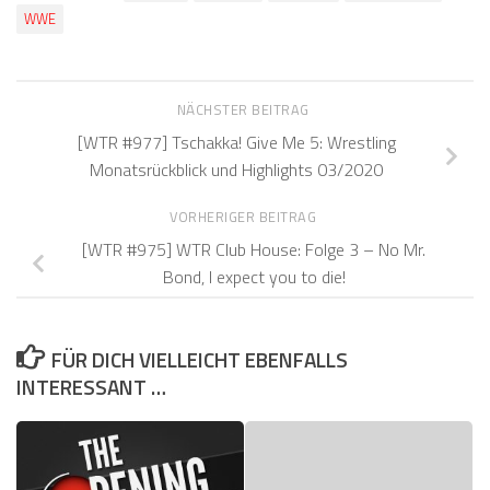
WWE
NÄCHSTER BEITRAG
[WTR #977] Tschakka! Give Me 5: Wrestling
Monatsrückblick und Highlights 03/2020
VORHERIGER BEITRAG
[WTR #975] WTR Club House: Folge 3 – No Mr.
Bond, I expect you to die!
FÜR DICH VIELLEICHT EBENFALLS
INTERESSANT …