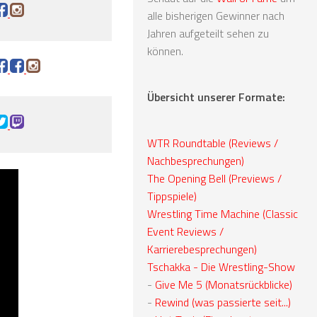
alle bisherigen Gewinner nach
Jahren aufgeteilt sehen zu
können.
Übersicht unserer Formate:
WTR Roundtable (Reviews /
Nachbesprechungen)
The Opening Bell (Previews /
Tippspiele)
Wrestling Time Machine (Classic
Event Reviews /
Karrierebesprechungen)
Tschakka - Die Wrestling-Show
-
Give Me 5 (Monatsrückblicke)
-
Rewind (was passierte seit...)