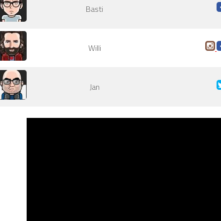
Basti
Willi
Jan