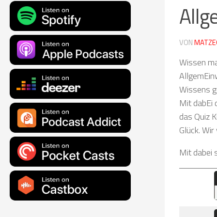
Allg
VON
MATZE
Wissen mac
AllgemEinw
Wissens ge
Mit dabEi 
das Quiz K
Glück. Wir
Mit dabei 