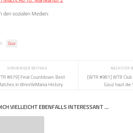
in den sozialen Medien:
r:
Quiz
VORHERIGER BEITRAG
NÄCHSTER 
TR #979] Final Countdown: Best
[WTR #981] WTR Club 
atches in WrestleMania History
Gzuz haut die
DICH VIELLEICHT EBENFALLS INTERESSANT …