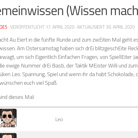
emeinwissen (Wissen macht
OES
· VERÖFFENTLICHT
17. APRIL 2020
· AKTUALISIERT
30. APRIL 2020
ht Au Eiert in die fünfte Runde und zum zwEiten Mal geht e
issen. Am Ostersamstag haben sich drEi blitzgeschEite Recke
wagt, um sich Eigentlich Einfachen Fragen, von SpiellEiter Jan
die ewige Nummer drEi Basti, der Taktik MEister Willi und zu
üken Leo. Spannung, Spiel und wenn ihr da habt Schokolade, di
 wünschen euch viel Spaß.
sind dieses Mal:
Leo