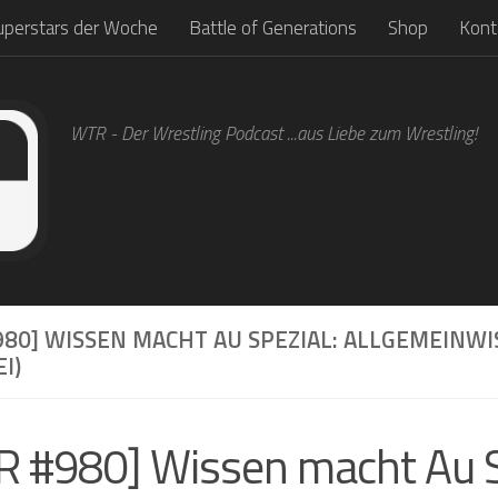
uperstars der Woche
Battle of Generations
Shop
Kont
WTR - Der Wrestling Podcast ...aus Liebe zum Wrestling!
80] WISSEN MACHT AU SPEZIAL: ALLGEMEINWI
I)
 #980] Wissen macht Au S