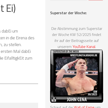
 Ei)
Superstar der Woche:
Die Abstimmung zum Superstar
s dabEi um
der Woche KW 52/2025 findet
n in die Eirena des
ihr auf der Beitragsseite auf
, zu stellen.
unserem
YouTube Kanal
.
m ersten Mal dabEi
e EifalltigkEit zum
Schaut auf die
Wall of Fame
um