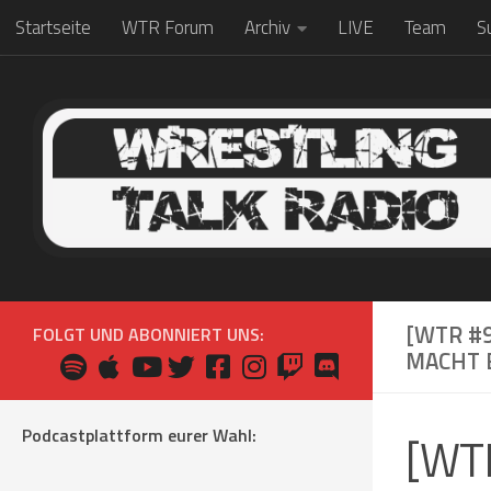
Startseite
WTR Forum
Archiv
LIVE
Team
S
Zum Inhalt springen
[WTR #9
FOLGT UND ABONNIERT UNS:
MACHT E
Podcastplattform eurer Wahl:
[WTR