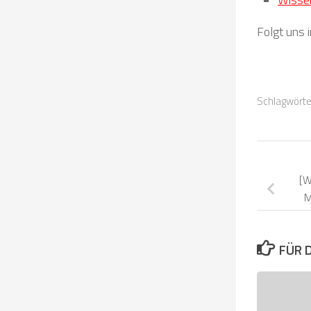
Folgt uns 
Schlagwörte
[W
M
FÜR 