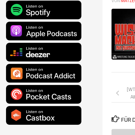
VON
MATZE
[WT
Al
FÜR 