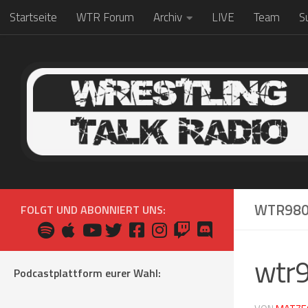
Startseite
WTR Forum
Archiv
LIVE
Team
S
Zum Inhalt springen
WTR980
FOLGT UND ABONNIERT UNS:
wtr
Podcastplattform eurer Wahl: