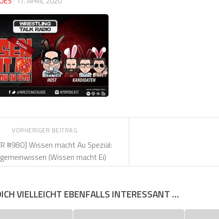
OES
·
17. APRIL 2020
VORHERIGER BEITRAG
R #980] Wissen macht Au Spezial:
lgemeinwissen (Wissen macht Ei)
DICH VIELLEICHT EBENFALLS INTERESSANT …