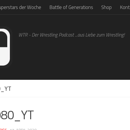
uperstars der Woche
Battle of Generations
Shop
Kont
WTR - Der Wrestling Podcast ...aus Liebe zum Wrestling!
_YT
980_YT