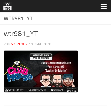
Zum Inhalt springen
WTR981_YT
wtr981_YT
VON
MATZEOES
·
19. APRIL 2020