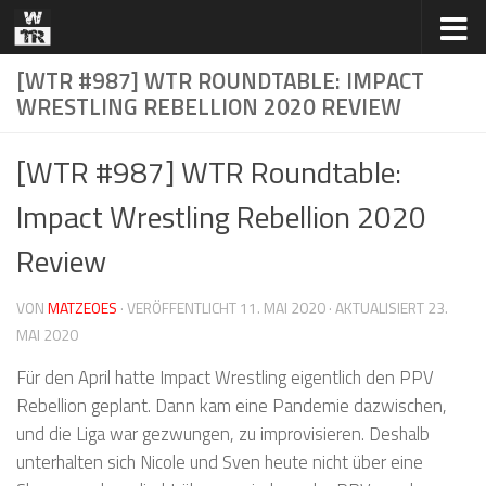
Zum Inhalt springen
[WTR #987] WTR ROUNDTABLE: IMPACT
WRESTLING REBELLION 2020 REVIEW
[WTR #987] WTR Roundtable:
Impact Wrestling Rebellion 2020
Review
VON
MATZEOES
· VERÖFFENTLICHT
11. MAI 2020
· AKTUALISIERT
23.
MAI 2020
Für den April hatte Impact Wrestling eigentlich den PPV
Rebellion geplant. Dann kam eine Pandemie dazwischen,
und die Liga war gezwungen, zu improvisieren. Deshalb
unterhalten sich Nicole und Sven heute nicht über eine