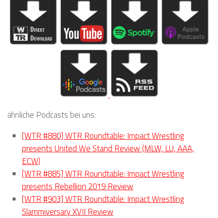
ähnliche Podcasts bei uns:
[WTR #880] WTR Roundtable: Impact Wrestling
presents United We Stand Review (MLW, LU, AAA,
ECW)
[WTR #885] WTR Roundtable: Impact Wrestling
presents Rebellion 2019 Review
[WTR #903] WTR Roundtable: Impact Wrestling
Slammiversary XVII Review