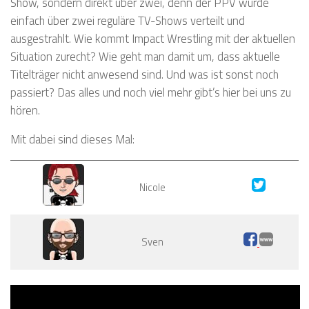
Show, sondern direkt über zwei, denn der PPV wurde
einfach über zwei reguläre TV-Shows verteilt und
ausgestrahlt. Wie kommt Impact Wrestling mit der aktuellen
Situation zurecht? Wie geht man damit um, dass aktuelle
Titelträger nicht anwesend sind. Und was ist sonst noch
passiert? Das alles und noch viel mehr gibt’s hier bei uns zu
hören.
Mit dabei sind dieses Mal:
Nicole
Sven