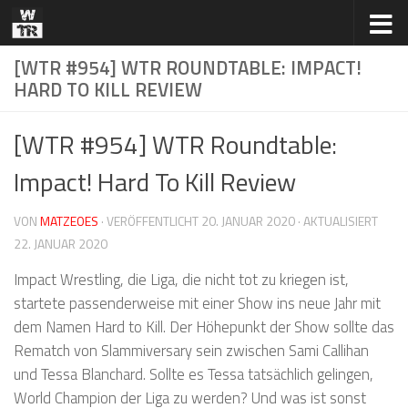
Zum Inhalt springen
[WTR #954] WTR ROUNDTABLE: IMPACT!
HARD TO KILL REVIEW
[WTR #954] WTR Roundtable:
Impact! Hard To Kill Review
VON
MATZEOES
· VERÖFFENTLICHT
20. JANUAR 2020
· AKTUALISIERT
22. JANUAR 2020
Impact Wrestling, die Liga, die nicht tot zu kriegen ist,
startete passenderweise mit einer Show ins neue Jahr mit
dem Namen Hard to Kill. Der Höhepunkt der Show sollte das
Rematch von Slammiversary sein zwischen Sami Callihan
und Tessa Blanchard. Sollte es Tessa tatsächlich gelingen,
World Champion der Liga zu werden? Und was ist sonst