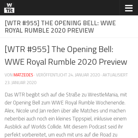
Zum Inhalt springen
[WTR #955] THE OPENING BELL: WWE
ROYAL RUMBLE 2020 PREVIEW
[WTR #955] The Opening Bell:
WWE Royal Rumble 2020 Preview
VON
MATZEOES
· VERÖFFENTLICHT
24. JANUAR 2020
· AKTUALISIERT
23. JANUAR 2020
Das WTR begibt sich auf die Straße zu WrestleMania, mit
der Opening Bell zum WWE Royal Rumble Wochenende.
Alex, Nicole und Jan reden über alle Matches und machen
nebenbei auch noch ein kleines Tippspiel, inklusive einem
Ausblick auf Worlds Collide. Mit diesem Podcast seid ihr
perfekt vorbereitet, um euch mit uns auf die Road zu