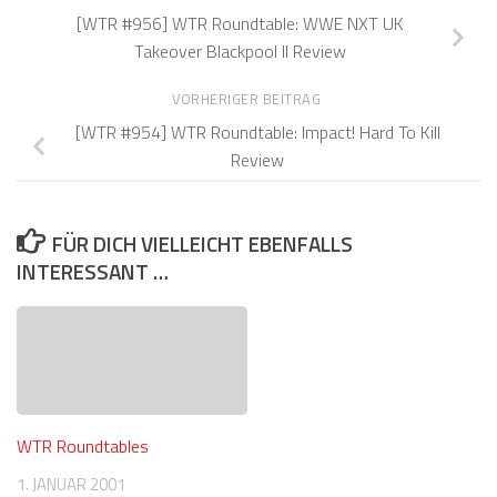
[WTR #956] WTR Roundtable: WWE NXT UK
Takeover Blackpool II Review
VORHERIGER BEITRAG
[WTR #954] WTR Roundtable: Impact! Hard To Kill
Review
FÜR DICH VIELLEICHT EBENFALLS
INTERESSANT …
WTR Roundtables
1. JANUAR 2001