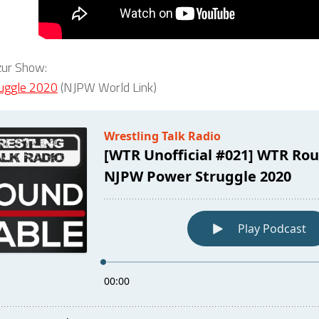
 zur Show:
uggle 2020
(NJPW World Link)