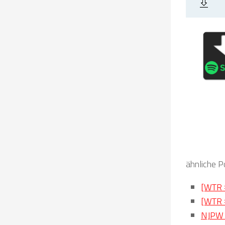
ähnliche P
[WTR 
[WTR 
NJPW 