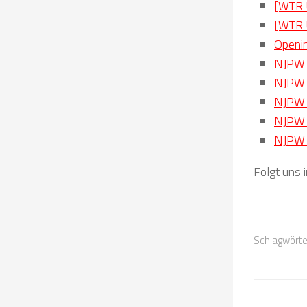
[WTR U
[WTR 
Openi
NJPW 
NJPW 
NJPW 
NJPW 
NJPW 
Folgt uns 
Schlagwörte