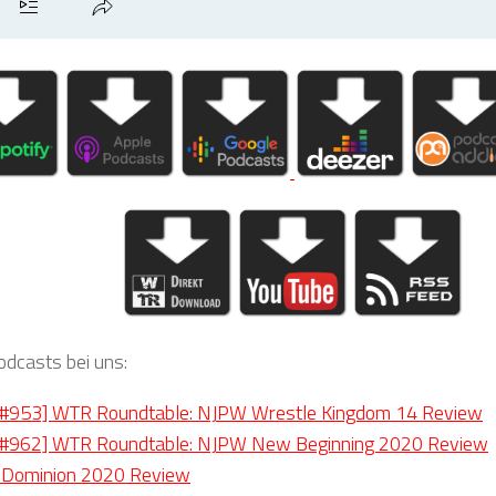
odcasts bei uns:
#953] WTR Roundtable: NJPW Wrestle Kingdom 14 Review
#962] WTR Roundtable: NJPW New Beginning 2020 Review
Dominion 2020 Review