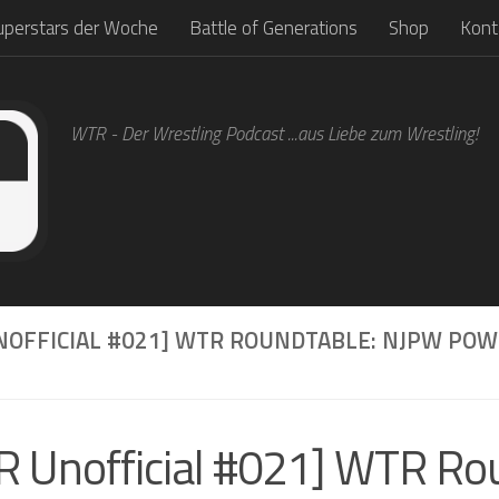
uperstars der Woche
Battle of Generations
Shop
Kont
WTR - Der Wrestling Podcast ...aus Liebe zum Wrestling!
NOFFICIAL #021] WTR ROUNDTABLE: NJPW PO
 Unofficial #021] WTR Rou