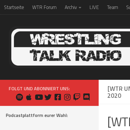
Startseite
WTR Forum
Archiv
LIVE
Team
S
Zum Inhalt springen
[WTR U
FOLGT UND ABONNIERT UNS:
2020
Podcastplattform eurer Wahl:
[WTR