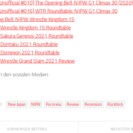
nofficial #010] The Opening Bell: NJPW G1 Climax 30 (2020
Unofficial #016] WTR Roundtable: NJPW G1 Climax 30
ng Bell: NJPW Wrestle Kingdom 15
Wrestle Kingdom 15 Roundtable
Sakura Genesis 2021 Roundtable
Dontaku 2021 Roundtable
Dominion 2021 Roundtable
Wrestle Grand Slam 2021 Review
in den sozialen Medien:
r:
New Japan
NJPW
Puroresu
Review
Rezension
Rückblick
VORHERIGER BEITRAG
NÄCHSTER 