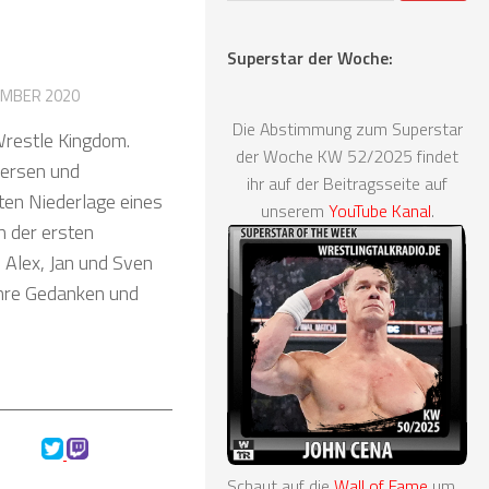
Superstar der Woche:
EMBER 2020
Die Abstimmung zum Superstar
Wrestle Kingdom.
der Woche KW 52/2025 findet
versen und
ihr auf der Beitragsseite auf
ten Niederlage eines
unserem
YouTube Kanal
.
 der ersten
 Alex, Jan und Sven
ihre Gedanken und
Schaut auf die
Wall of Fame
um