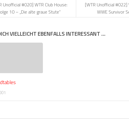
 Unofficial #020] WTR Club House:
[WTR Unofficial #022]
olge 10 – „Die alte graue Stute“
WWE Survivor S
DICH VIELLEICHT EBENFALLS INTERESSANT …
dtables
001