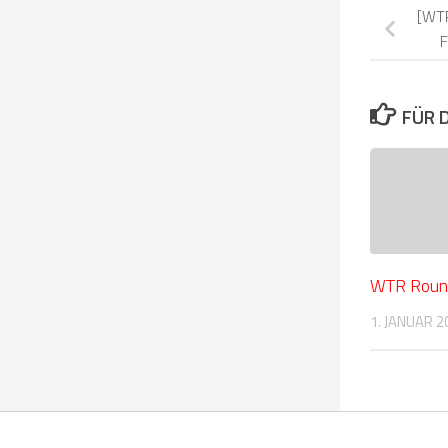
[WTR
F
FÜR 
WTR Roun
1. JANUAR 2