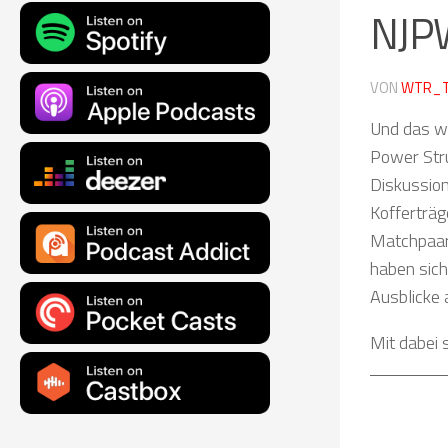
NJPW
VON
WTR_
Und das wa
Power Stru
Diskussion
Kofferträ
Matchpaaru
haben sich
Ausblicke 
Mit dabei 