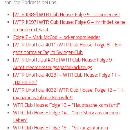
ähnliche Podcasts bei uns:
[WTR #989] WTR Club House: Folge 5 – Limoneneis!
[WTR #997] WTR Club House: Folge 6 – Ihr findet keine
Freunde mit Salat!
Folge 7 - Mark McCool - locker room leader
[WTR Unofficial #011] WTR Club House: Folge 8 – Ein
ganz normaler Tag im Swinger-Club
[WTR Unoffciaial #015] WTR Club House: Folge 9 –
Autotunedreckszeugsapachekackzeugs
[WTR Unofficial #028] – WTR Club House: Folge 11 –
„Ha Ho He!“
[WTR Unofficial #032] WTR Club House: Folge 12 – "Hi,
my name is Johnny Knoxville!"
WTR Club House: Folge 13 – "Hauptsache konstant!"
WTR Club House: Folge 14 – "True Story aus meinem
Leben"
WTR Club House: Folge 15 – "Schlangenfarm in