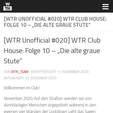
Zum Inhalt springen
[WTR UNOFFICIAL #020] WTR CLUB HOUSE:
FOLGE 10 – „DIE ALTE GRAUE STUTE“
[WTR Unofficial #020] WTR Club
House: Folge 10 – „Die alte graue
Stute“
VON
WTR_TEAM
· VERÖFFENTLICHT
17. NOVEMBER 2020
·
AKTUALISIERT
23. DEZEMBER 2020
Willkommen im Club!
November 2020. Auf den Straßen werden wir von
dünnhäutigen Menschen angepöbelt während in den
eigenen vier Wänden der Lockdown Light das Sagen