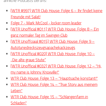
ähnliche Podcasts bei uns:
[WTR #997] WTR Club House: Folge 6 – Ihr findet keine
Freunde mit Salat!
Folge 7 - Mark McCool - locker room leader
[WTR Unofficial #011] WTR Club House: Folge 8 – Ein
ganz normaler Tag im Swinger-Club
[WTR Unoffciaial #015] WTR Club House: Folge 9 –
Autotunedreckszeugsapachekackzeugs
[WTR Unofficial #020] WTR Club House: Folge 10 –
„Die alte graue Stute“
[WTR Unofficial #032] WTR Club House: Folge 12 – "Hi,
my name is Johnny Knoxville!"
WTR Club House: Folge 13 – "Hauptsache konstant!"
WTR Club House: Folge 14 – "True Story aus meinem
Leben"
WTR Club House: Folge 15 – "Schlangenfarm in
Schladen"