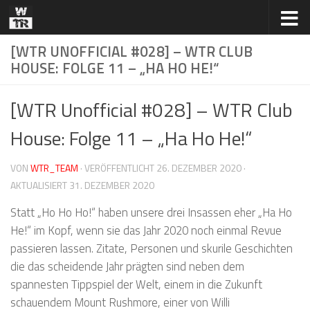
Zum Inhalt springen
[WTR UNOFFICIAL #028] – WTR CLUB
HOUSE: FOLGE 11 – „HA HO HE!“
[WTR Unofficial #028] – WTR Club
House: Folge 11 – „Ha Ho He!“
VON
WTR_TEAM
· VERÖFFENTLICHT
26. DEZEMBER 2020
·
AKTUALISIERT
31. DEZEMBER 2020
Statt „Ho Ho Ho!“ haben unsere drei Insassen eher „Ha Ho
He!“ im Kopf, wenn sie das Jahr 2020 noch einmal Revue
passieren lassen. Zitate, Personen und skurile Geschichten
die das scheidende Jahr prägten sind neben dem
spannesten Tippspiel der Welt, einem in die Zukunft
schauendem Mount Rushmore, einer von Willi