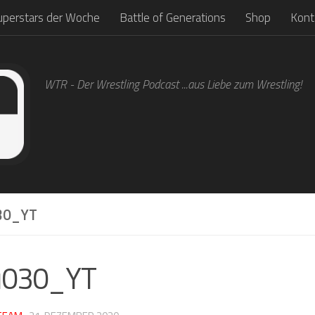
uperstars der Woche
Battle of Generations
Shop
Kont
WTR - Der Wrestling Podcast ...aus Liebe zum Wrestling!
30_YT
u030_YT