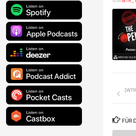
VON
WTR_
[WTR 
FÜR 