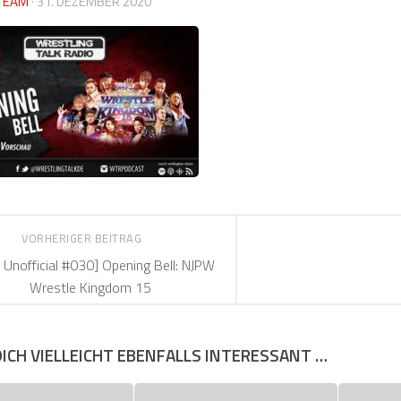
TEAM
·
31. DEZEMBER 2020
VORHERIGER BEITRAG
Unofficial #030] Opening Bell: NJPW
Wrestle Kingdom 15
DICH VIELLEICHT EBENFALLS INTERESSANT …