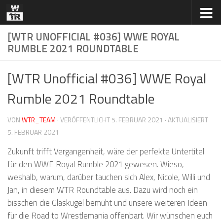
Zum Inhalt springen
[WTR UNOFFICIAL #036] WWE ROYAL
RUMBLE 2021 ROUNDTABLE
[WTR Unofficial #036] WWE Royal
Rumble 2021 Roundtable
VON
WTR_TEAM
· VERÖFFENTLICHT
5. FEBRUAR 2021
· AKTUALISIERT
5. FEBRUAR 2021
Zukunft trifft Vergangenheit, wäre der perfekte Untertitel
für den WWE Royal Rumble 2021 gewesen. Wieso,
weshalb, warum, darüber tauchen sich Alex, Nicole, Willi und
Jan, in diesem WTR Roundtable aus. Dazu wird noch ein
bisschen die Glaskugel bemüht und unsere weiteren Ideen
für die Road to Wrestlemania offenbart. Wir wünschen euch