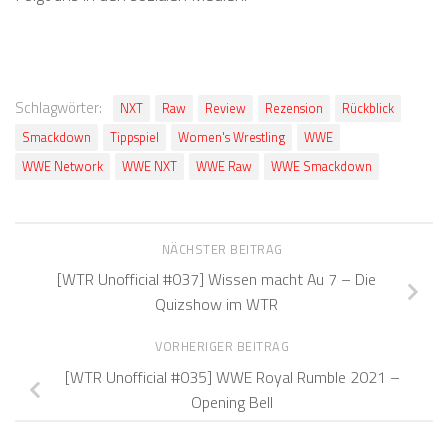
Schlagwörter:
NXT
Raw
Review
Rezension
Rückblick
Smackdown
Tippspiel
Women's Wrestling
WWE
WWE Network
WWE NXT
WWE Raw
WWE Smackdown
NÄCHSTER BEITRAG
[WTR Unofficial #037] Wissen macht Au 7 – Die
Quizshow im WTR
VORHERIGER BEITRAG
[WTR Unofficial #035] WWE Royal Rumble 2021 –
Opening Bell