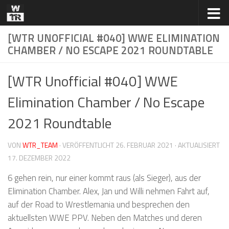
Zum Inhalt springen
[WTR UNOFFICIAL #040] WWE ELIMINATION
CHAMBER / NO ESCAPE 2021 ROUNDTABLE
[WTR Unofficial #040] WWE
Elimination Chamber / No Escape
2021 Roundtable
VON
WTR_TEAM
· VERÖFFENTLICHT
26. FEBRUAR 2021
· AKTUALISIERT
17. DEZEMBER 2022
6 gehen rein, nur einer kommt raus (als Sieger), aus der
Elimination Chamber. Alex, Jan und Willi nehmen Fahrt auf,
auf der Road to Wrestlemania und besprechen den
aktuellsten WWE PPV. Neben den Matches und deren