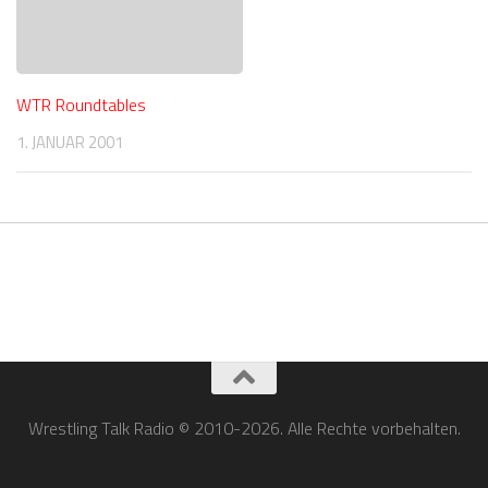
WTR Roundtables
1. JANUAR 2001
Wrestling Talk Radio © 2010-2026. Alle Rechte vorbehalten.