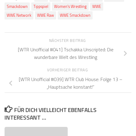
Smackdown
Tippspiel
Women's Wrestling
WWE
WWE Network
WWE Raw
WWE Smackdown
NÄCHSTER BEITRAG
[WTR Unofficial #041] Tschakka Unscripted: Die
wunderbare Welt des Wrestling
VORHERIGER BEITRAG
[WTR Unofficial #039] WTR Club House: Folge 13 –
„Hauptsache konstant!“
FÜR DICH VIELLEICHT EBENFALLS
INTERESSANT …