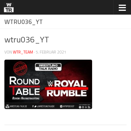
Zum Inhalt springen
WTRU036_YT
wtru036_YT
VON
WTR_TEAM
·
5. FEBRUAR 2021