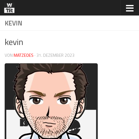
Zum Inhalt springen
KEVIN
kevin
VON
MATZEOES
·
31. DEZEMBER 2023